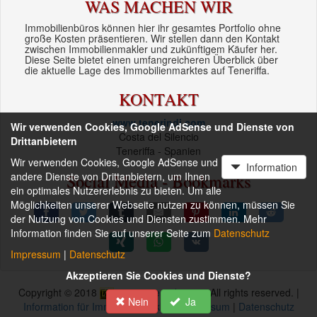
WAS MACHEN WIR
Immobilienbüros können hier ihr gesamtes Portfolio ohne
große Kosten präsentieren. Wir stellen dann den Kontakt
zwischen Immobilienmakler und zukünftigem Käufer her.
Diese Seite bietet einen umfangreicheren Überblick über
die aktuelle Lage des Immobilienmarktes auf Teneriffa.
KONTAKT
www.tenerindi.com
Wir verwenden Cookies, Google AdSense und Dienste von
Costa del Silencio
Drittanbietern
Teneriffa - Spanien
Wir verwenden Cookies, Google AdSense und
Information
andere Dienste von Drittanbietern, um Ihnen
Social Media - Bookmarks
ein optimales Nutzererlebnis zu bieten. Um alle
Möglichkeiten unserer Webseite nutzen zu können, müssen Sie
der Nutzung von Cookies und Diensten zustimmen. Mehr
Information finden Sie auf unserer Seite zum
Datenschutz
Impressum
|
Datenschutz
Akzeptieren Sie Cookies und Dienste?
Copyright © 2018
www.tenerindi.com
- All rights reserved. |
Nein
Ja
Information für Immobilienmakler
|
Impressum
|
Datenschutz