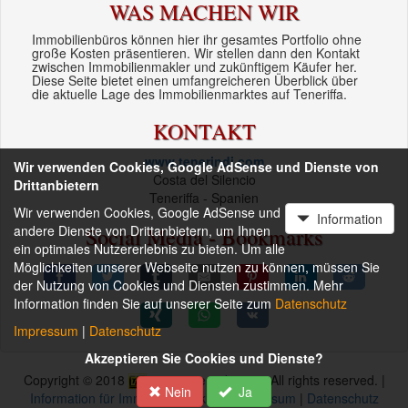
WAS MACHEN WIR
Immobilienbüros können hier ihr gesamtes Portfolio ohne
große Kosten präsentieren. Wir stellen dann den Kontakt
zwischen Immobilienmakler und zukünftigem Käufer her.
Diese Seite bietet einen umfangreicheren Überblick über
die aktuelle Lage des Immobilienmarktes auf Teneriffa.
KONTAKT
www.tenerindi.com
Wir verwenden Cookies, Google AdSense und Dienste von
Costa del Silencio
Drittanbietern
Teneriffa - Spanien
Wir verwenden Cookies, Google AdSense und
Information
andere Dienste von Drittanbietern, um Ihnen
Social Media - Bookmarks
ein optimales Nutzererlebnis zu bieten. Um alle
Möglichkeiten unserer Webseite nutzen zu können, müssen Sie
der Nutzung von Cookies und Diensten zustimmen. Mehr
Information finden Sie auf unserer Seite zum
Datenschutz
Impressum
|
Datenschutz
Akzeptieren Sie Cookies und Dienste?
Copyright © 2018
www.tenerindi.com
- All rights reserved. |
Nein
Ja
Information für Immobilienmakler
|
Impressum
|
Datenschutz