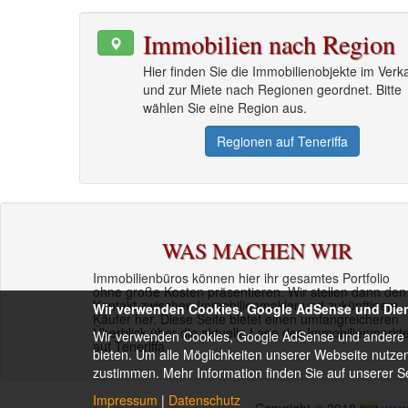
Immobilien nach Region
Hier finden Sie die Immobilienobjekte im Verk
und zur Miete nach Regionen geordnet. Bitte
wählen Sie eine Region aus.
Regionen auf Teneriffa
WAS MACHEN WIR
Immobilienbüros können hier ihr gesamtes Portfolio
ohne große Kosten präsentieren. Wir stellen dann den
Kontakt zwischen Immobilienmakler und zukünftigem
Wir verwenden Cookies, Google AdSense und Diens
Käufer her. Diese Seite bietet einen umfangreicheren
Überblick über die aktuelle Lage des Immobilienmarkt
Wir verwenden Cookies, Google AdSense und andere Di
auf Teneriffa.
bieten. Um alle Möglichkeiten unserer Webseite nutz
zustimmen. Mehr Information finden Sie auf unserer 
Impressum
|
Datenschutz