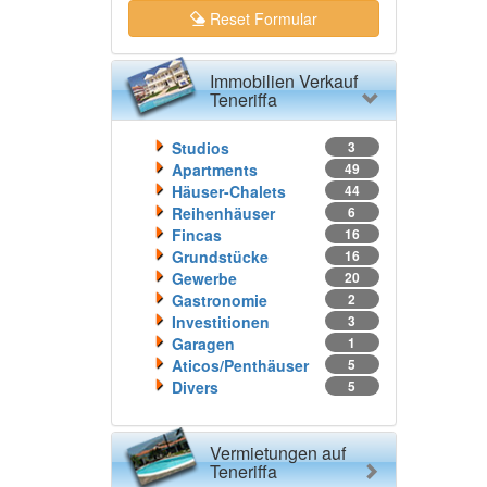
Reset Formular
Immobilien Verkauf
Teneriffa
Studios
3
Apartments
49
Häuser-Chalets
44
Reihenhäuser
6
Fincas
16
Grundstücke
16
Gewerbe
20
Gastronomie
2
Investitionen
3
Garagen
1
Aticos/Penthäuser
5
Divers
5
Vermietungen auf
Teneriffa