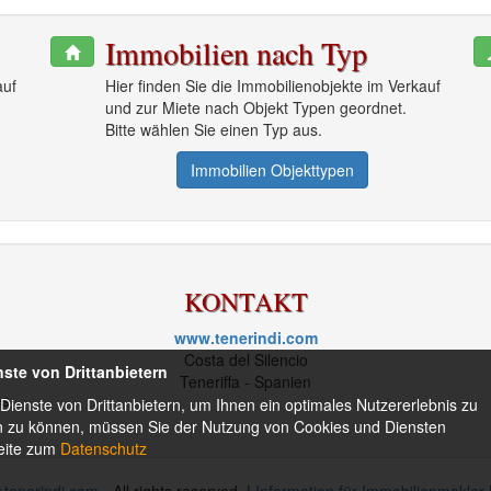
Immobilien nach Typ
auf
Hier finden Sie die Immobilienobjekte im Verkauf
und zur Miete nach Objekt Typen geordnet.
Bitte wählen Sie einen Typ aus.
Immobilien Objekttypen
KONTAKT
www.tenerindi.com
Costa del Silencio
te von Drittanbietern
Teneriffa - Spanien
es
enste von Drittanbietern, um Ihnen ein optimales Nutzererlebnis zu
en zu können, müssen Sie der Nutzung von Cookies und Diensten
Seite zum
Datenschutz