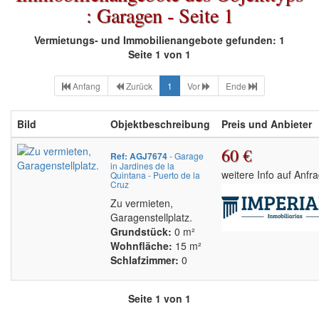
: Garagen - Seite 1
Vermietungs- und Immobilienangebote gefunden: 1
Seite 1 von 1
Anfang
Zurück
1
Vor
Ende
Bild
Objektbeschreibung
Preis und Anbieter
60 €
Ref: AGJ7674
- Garage
in Jardines de la
weitere Info auf Anfr
Quintana - Puerto de la
Cruz
Zu vermieten,
Garagenstellplatz.
Grundstück:
0 m²
Wohnfläche:
15 m²
Schlafzimmer:
0
Seite 1 von 1